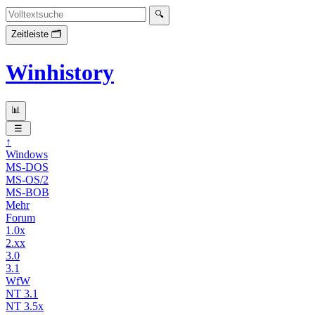
Winhistory
↑
Windows
MS-DOS
MS-OS/2
MS-BOB
Mehr
Forum
1.0x
2.xx
3.0
3.1
WfW
NT 3.1
NT 3.5x