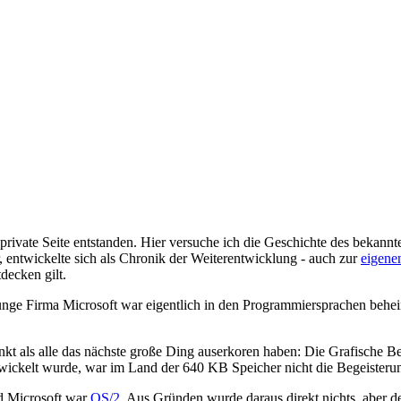
 private Seite entstanden. Hier versuche ich die Geschichte des bekann
, entwickelte sich als Chronik der Weiterentwicklung - auch zur
eigene
decken gilt.
nge Firma Microsoft war eigentlich in den Programmiersprachen beheim
kt als alle das nächste große Ding auserkoren haben: Die Grafische B
wickelt wurde, war im Land der 640 KB Speicher nicht die Begeisteru
d Microsoft war
OS/2
. Aus Gründen wurde daraus direkt nichts, aber 