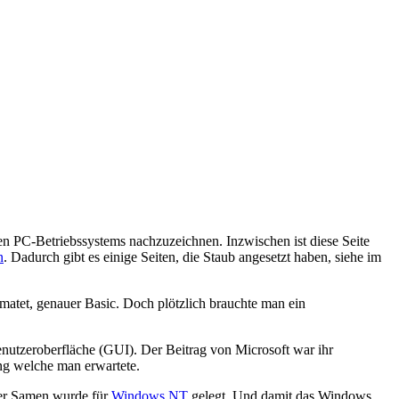
ten PC-Betriebssystems nachzuzeichnen. Inzwischen ist diese Seite
n
. Dadurch gibt es einige Seiten, die Staub angesetzt haben, siehe im
atet, genauer Basic. Doch plötzlich brauchte man ein
enutzeroberfläche (GUI). Der Beitrag von Microsoft war ihr
ng welche man erwartete.
der Samen wurde für
Windows NT
gelegt. Und damit das Windows,