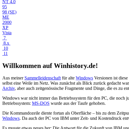
NT 4.0
95
98 (SE)
ME
2000
XP
Vista
7
8.x
10
11
Willkommen auf Winhistory.de!
Aus meiner
Sammelleidenschaft
für alte
Windows
Versionen ist diese
selbst eine Weile im Netz. Was zunächst als Blick zurück gedacht war
Archiv
, aber auch zeitgenössische Fragmente und Dinge, die es zu ent
Windows war nicht immer das Betriebssystem für den PC, die noch ju
Betriebssystem:
MS-DOS
wurde aus der Taufe gehoben.
Die Kommandozeile diente fortan als Oberfläche – bis zu dem Zeitpun
Windows
. Da auch der PC von IBM unter Zeit- und Kostendruck ent
Es musste etwas neues her: Die Antwort für die Zukunft von IBM un