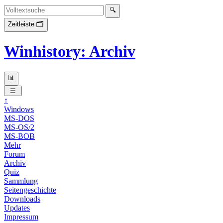
Winhistory: Archiv
↑
Windows
MS-DOS
MS-OS/2
MS-BOB
Mehr
Forum
Archiv
Quiz
Sammlung
Seitengeschichte
Downloads
Updates
Impressum